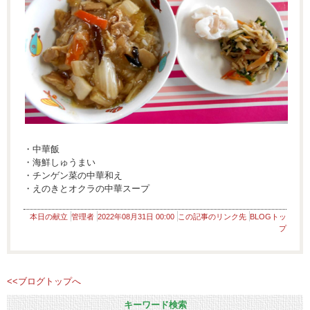
・中華飯
・海鮮しゅうまい
・チンゲン菜の中華和え
・えのきとオクラの中華スープ
本日の献立
管理者
2022年08月31日 00:00
この記事のリンク先
BLOGトッ
プ
<<ブログトップへ
キーワード検索