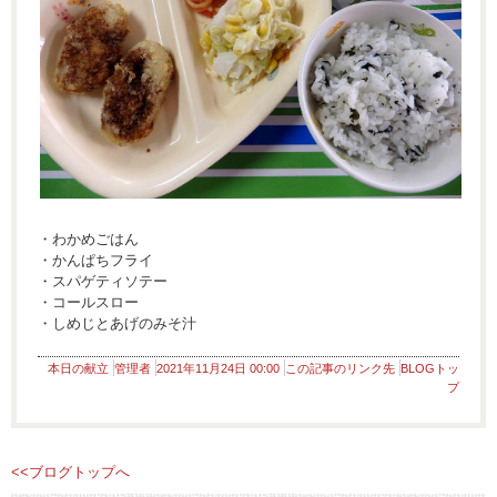
・わかめごはん
・かんぱちフライ
・スパゲティソテー
・コールスロー
・しめじとあげのみそ汁
本日の献立
管理者
2021年11月24日 00:00
この記事のリンク先
BLOGトッ
プ
<<ブログトップへ