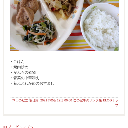
・ごはん
・焼肉炒め
・がんもの煮物
・青菜の中華和え
・花ふとわかめのおすまし
本日の献立
管理者
2021年05月19日 00:00
この記事のリンク先
BLOGトッ
プ
<<ブログトップへ