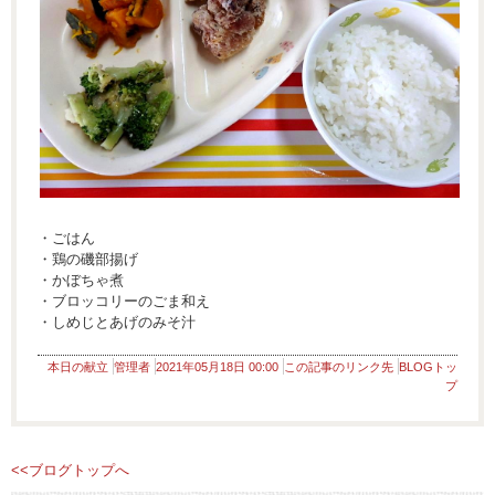
・ごはん
・鶏の磯部揚げ
・かぼちゃ煮
・ブロッコリーのごま和え
・しめじとあげのみそ汁
本日の献立
管理者
2021年05月18日 00:00
この記事のリンク先
BLOGトッ
プ
<<ブログトップへ