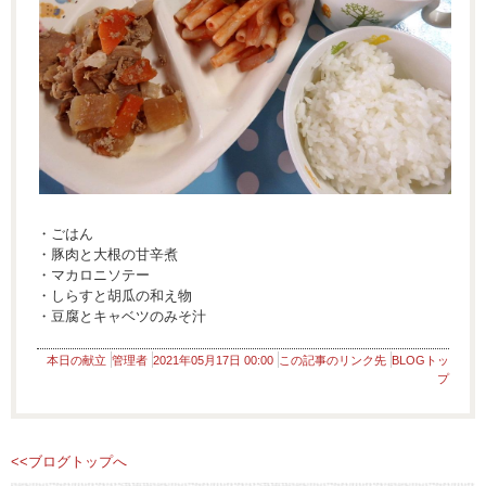
・ごはん
・豚肉と大根の甘辛煮
・マカロニソテー
・しらすと胡瓜の和え物
・豆腐とキャベツのみそ汁
本日の献立
管理者
2021年05月17日 00:00
この記事のリンク先
BLOGトッ
プ
<<ブログトップへ