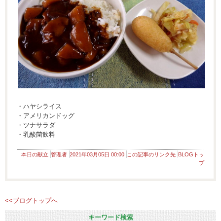
・ハヤシライス
・アメリカンドッグ
・ツナサラダ
・乳酸菌飲料
本日の献立
管理者
2021年03月05日 00:00
この記事のリンク先
BLOGトッ
プ
<<ブログトップへ
キーワード検索