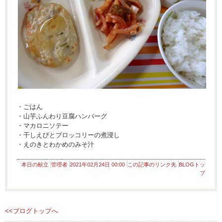
・ごはん
・山芋ふんわり豆腐ハンバーグ
・マカロニソテー
・干しえびとブロッコリーの煮浸し
・えのきとわかめのみそ汁
本日の献立
管理者
2021年02月24日 00:00
この記事のリンク先
BLOGトッ
プ
<<ブログトップへ