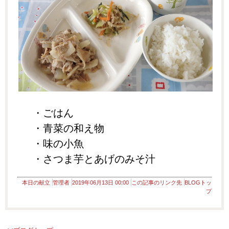
・ごはん
・青菜の和え物
・味の小魚
・さつま芋とあげのみそ汁
本日の献立
管理者
2019年06月13日 00:00
この記事のリンク先
BLOGトッ
プ