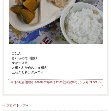
・ごはん
・さわらの竜田揚げ
・かぼちゃ煮
・大根とわかめのごま和え
・玉ねぎとあげのみそ汁
本日の献立
管理者
2020年07月09日 12:00
この記事のリンク先
BLOGトッ
プ
<<ブログトップへ