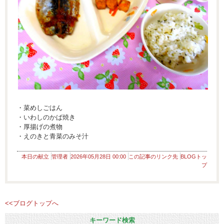
・菜めしごはん
・いわしのかば焼き
・厚揚げの煮物
・えのきと青菜のみそ汁
本日の献立
管理者
2026年05月28日 00:00
この記事のリンク先
BLOGトッ
プ
<<ブログトップへ
キーワード検索