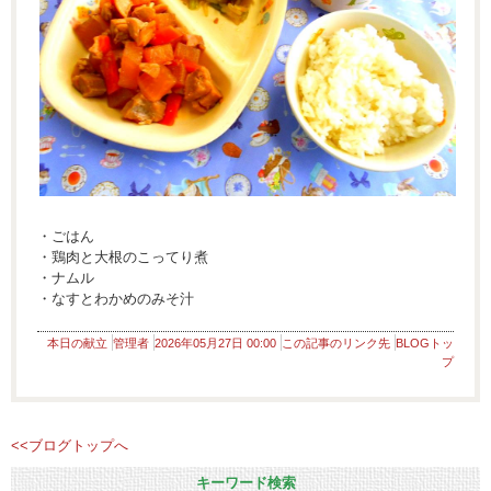
・ごはん
・鶏肉と大根のこってり煮
・ナムル
・なすとわかめのみそ汁
本日の献立
管理者
2026年05月27日 00:00
この記事のリンク先
BLOGトッ
プ
<<ブログトップへ
キーワード検索