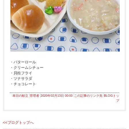
・バターロール
・クリームシチュー
・貝柱フライ
・ツナサラダ
・チョコレート
本日の献立
管理者
2020年02月13日 00:00
この記事のリンク先
BLOGトッ
プ
<<ブログトップへ