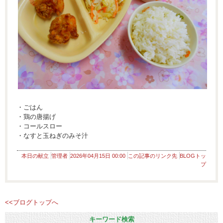
・ごはん
・鶏の唐揚げ
・コールスロー
・なすと玉ねぎのみそ汁
本日の献立
管理者
2026年04月15日 00:00
この記事のリンク先
BLOGトッ
プ
<<ブログトップへ
キーワード検索