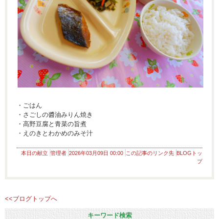
・ごはん
・さごしの醬油みりん焼き
・高野豆腐と青菜の旨煮
・えのきとわかめのみそ汁
本日の献立
管理者
2026年03月09日 00:00
この記事のリンク先
BLOGトッ
プ
<<ブログトップへ
キーワード検索