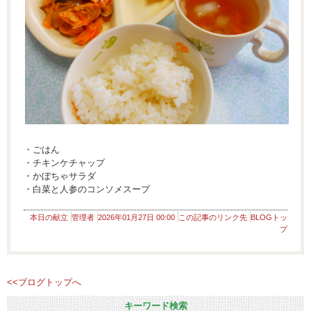
・ごはん
・チキンケチャップ
・かぼちゃサラダ
・白菜と人参のコンソメスープ
本日の献立
管理者
2026年01月27日 00:00
この記事のリンク先
BLOGトッ
プ
<<ブログトップへ
キーワード検索