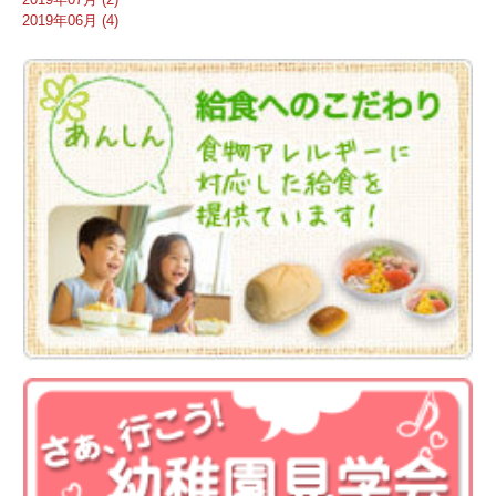
2019年06月 (4)