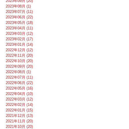
2023年09月 (20)
2023年08月 (1)
2023年07月 (11)
2023年06月 (22)
2023年05月 (18)
2023年04月 (11)
2023年03月 (12)
2023年02月 (17)
2023年01月 (14)
2022年12月 (12)
2022年11月 (20)
2022年10月 (20)
2022年09月 (20)
2022年08月 (1)
2022年07月 (11)
2022年06月 (22)
2022年05月 (16)
2022年04月 (10)
2022年03月 (12)
2022年02月 (14)
2022年01月 (15)
2021年12月 (13)
2021年11月 (20)
2021年10月 (20)