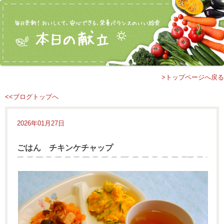
>トップページへ戻る
<<ブログトップへ
2026年01月27日
ごはん チキンケチャップ