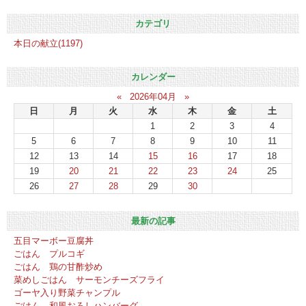
カテゴリ
本日の献立(1197)
カレンダー
«
2026年04月
»
日
月
火
水
木
金
土
1
2
3
4
5
6
7
8
9
10
11
12
13
14
15
16
17
18
19
20
21
22
23
24
25
26
27
28
29
30
最新の記事
五目マーボー豆腐丼
ごはん プルコギ
ごはん 鶏の甘酢炒め
菜めしごはん サーモンチーズフライ
ゴーヤ入り野菜チャンプル
ごはん 和風おろしハンバーグ