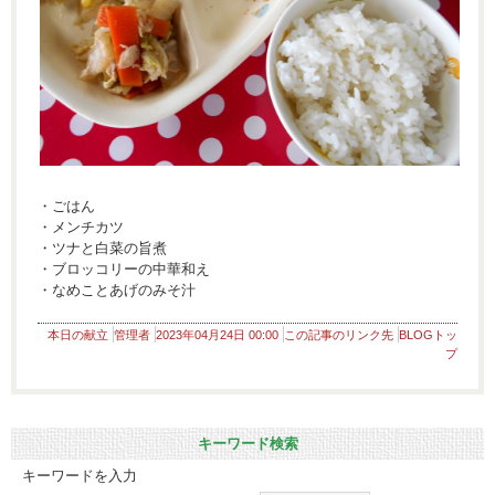
・ごはん
・メンチカツ
・ツナと白菜の旨煮
・ブロッコリーの中華和え
・なめことあげのみそ汁
本日の献立
管理者
2023年04月24日 00:00
この記事のリンク先
BLOGトッ
プ
キーワード検索
キーワードを入力