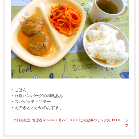
・ごはん
・豆腐ハンバーグの和風あん
・スパゲッティソテー
・えのきとわかめのおすまし
本日の献立
管理者
2026年06月22日 00:00
この記事のリンク先
BLOGトッ
プ