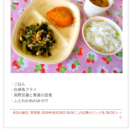
・ごはん
・白身魚フライ
・高野豆腐と青菜の旨煮
・ふとわかめのみそ汁
本日の献立
管理者
2026年06月29日 00:00
この記事のリンク先
BLOGトッ
プ