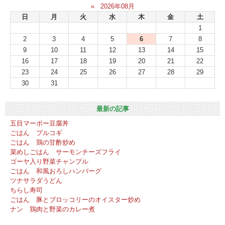
«
2026年08月
日
月
火
水
木
金
土
1
2
3
4
5
6
7
8
9
10
11
12
13
14
15
16
17
18
19
20
21
22
23
24
25
26
27
28
29
30
31
最新の記事
五目マーボー豆腐丼
ごはん プルコギ
ごはん 鶏の甘酢炒め
菜めしごはん サーモンチーズフライ
ゴーヤ入り野菜チャンプル
ごはん 和風おろしハンバーグ
ツナサラダうどん
ちらし寿司
ごはん 豚とブロッコリーのオイスター炒め
ナン 鶏肉と野菜のカレー煮