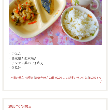
・ごはん
・西京焼き西京焼き
・チンゲン菜のごま和え
・冬瓜汁
本日の献立
管理者
2026年07月02日 00:00
この記事のリンク先
BLOGトッ
プ
2026年07月01日