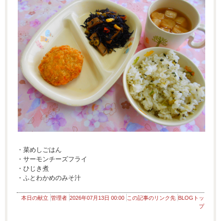
・菜めしごはん
・サーモンチーズフライ
・ひじき煮
・ふとわかめのみそ汁
本日の献立
管理者
2026年07月13日 00:00
この記事のリンク先
BLOGトッ
プ