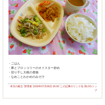
・ごはん
・豚とブロッコリーのオイスター炒め
・切り干し大根の煮物
・なめことわかめのみそ汁
本日の献立
管理者
2026年07月06日 00:00
この記事のリンク先
BLOGトッ
プ