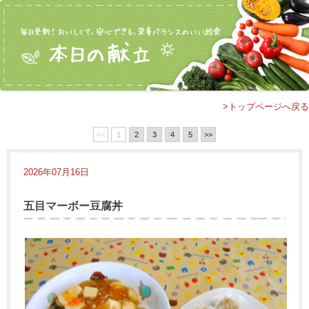
>トップページへ戻る
<<
1
2
3
4
5
>>
2026年07月16日
五目マーボー豆腐丼