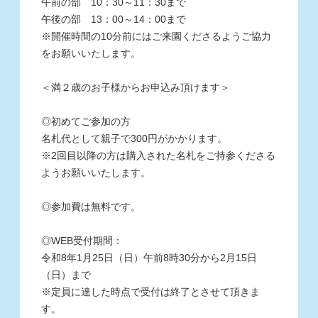
午前の部 10：30～11：30まで
午後の部 13：00～14：00まで
※
開催時間の10分前にはご来園くださるようご協力
をお願いいたします。
＜満２歳のお子様からお申込み頂けます＞
◎
初めてご参加の方
名札代として親子で300円がかかります。
※
2回目以降の方は購入された名札をご持参くださる
ようお願いいたします。
◎
参加費は無料です。
◎WEB
受付期間：
令和8
年1月25日（日）午前8時30分から2
月15日
（日）
まで
※
定員に達した時点で受付は終了とさせて頂きま
す。