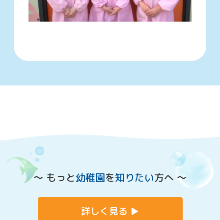
〜 もっと
幼稚園
を
知りたい
方へ 〜
詳しく見る