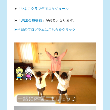
➤
「ひよこクラブ年間スケジュール」
➤
「
WEB
会員登録
」
が必要となります。
➤当日のプログラムはこちらをクリック