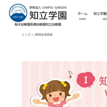
ホーム
知立学園
HOME
AB
桜木幼稚園
長篠幼稚園
知立幼稚園
トップ
＞
WEB会員登録