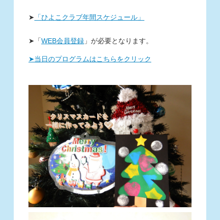
➤
「ひよこクラブ年間スケジュール」
➤
「
WEB
会員登録
」
が必要となります。
➤当日のプログラムはこちらをクリック