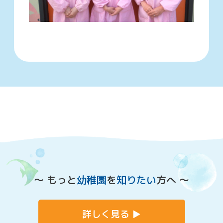
〜 もっと
幼稚園
を
知りたい
方へ 〜
詳しく見る