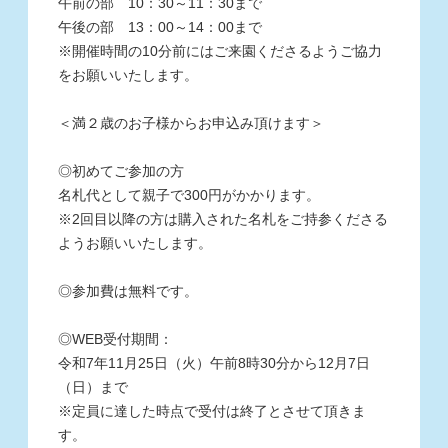
午前の部 10：30～11：30まで
午後の部 13：00～14：00まで
※
開催時間の10分前にはご来園くださるようご協力
をお願いいたします。
＜満２歳のお子様からお申込み頂けます＞
◎
初めてご参加の方
名札代として親子で300円がかかります。
※
2回目以降の方は購入された名札をご持参くださる
ようお願いいたします。
◎
参加費は無料です。
◎WEB
受付期間：
令和7
年11月25日（火）午前8時30分から12
月7日
（日）
まで
※
定員に達した時点で受付は終了とさせて頂きま
す。