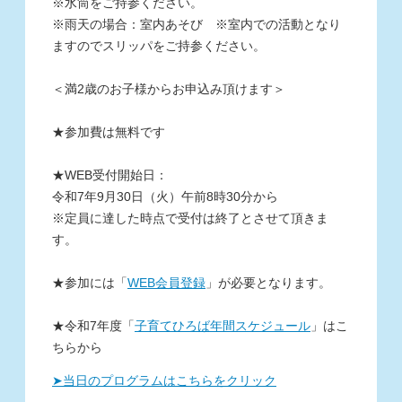
※水筒をご持参ください。
※雨天の場合：室内あそび ※室内での活動となり
ますのでスリッパをご持参ください。
＜満
2歳のお子様からお申込み頂けます＞
★
参加費は無料です
★
WEB受付開始日：
令和7
年9月30日（火）午前8時30分から
※定員に達した時点で受付は終了とさせて頂きま
す。
★
参加には「
WEB会員登録
」が必要となります。
★令和7年度「
子育てひろば年間スケジュール
」
はこ
ちらから
➤当日のプログラムはこちらをクリック