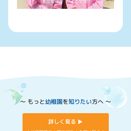
〜 もっと
幼稚園
を
知りたい
方へ 〜
詳しく見る