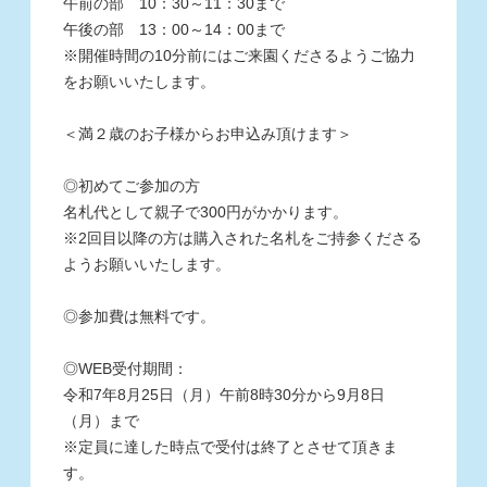
午前の部 10：30～11：30まで
午後の部 13：00～14：00まで
※
開催時間の10分前にはご来園くださるようご協力
をお願いいたします。
＜満２歳のお子様からお申込み頂けます＞
◎
初めてご参加の方
名札代として親子で300円がかかります。
※
2回目以降の方は購入された名札をご持参くださる
ようお願いいたします。
◎
参加費は無料です。
◎WEB
受付期間：
令和7
年8月25日（月）午前8時30分から9
月8日
（月）
まで
※
定員に達した時点で受付は終了とさせて頂きま
す。