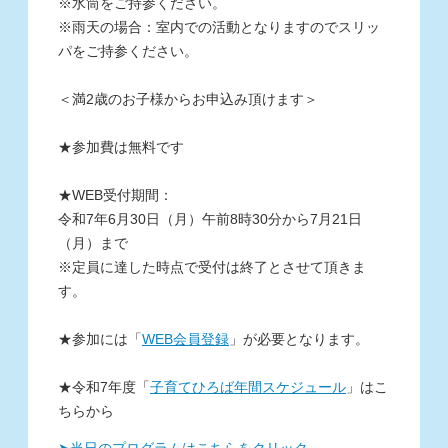
※水筒をご持参ください。
※雨天の場合：室内での活動となりますので
スリッ
パをご持参ください。
＜満
2歳のお子様からお申込み頂けます＞
★
参加費は無料です
★
WEB受付期間：
令和7
年6月30日（月）午前8時30分から7月21日
（月）まで
※
定員に達した時点で受付は終了とさせて頂きま
す。
★
参加には「
WEB会員登録
」が必要となります。
★令和7年度「
子育てひろば年間スケジュール
」
はこ
ちらから