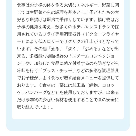
食事はお子様の体を作る大切なエネルギー。野菜に関
しては生野菜からの調理を基本とし、子どもたちの大
好きな唐揚げは厨房で手作りしています。揚げ物はお
子様の健康を考え、数多くのホテルやレストランで採
用されているフライ専用調理器具（ドクターフライヤ
ー）により低カロリーでサクサクの仕上がりとなって
います。その他「煮る」「炊く」「炒める」などが出
来る、多機能な加熱機器の「スチームコンベクショ
ン」や、加熱した食品に菌が付着するのを防ぎながら
冷却を行う「ブラストチラー」などの多彩な調理器具
でお子様が、より食欲が増す給食メニューを提供して
おります。※食材の一部には加工品（練物、コロッ
ケ、ハンバーグなど）を使用しておりますが、出来る
だけ添加物の少ない食材を使用することで食の安全に
取り組んでいます。