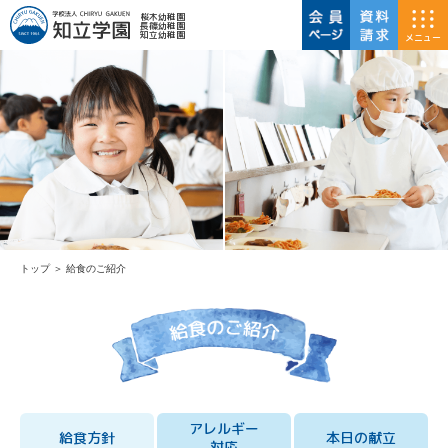
桜木幼稚園
長篠幼稚園
知立幼稚園
メニュー
トップ
＞
給食のご紹介
アレルギー
給食方針
本日の献立
対応