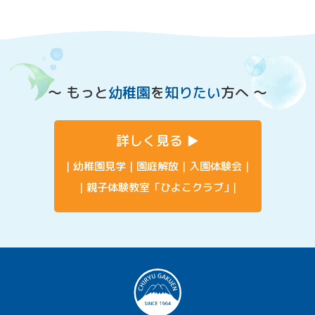
〜 もっと
幼稚園
を
知りたい
方へ 〜
詳しく見る
幼稚園見学
園庭解放
入園体験会
親子体験教室「ひよこクラブ」