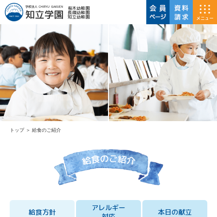
桜木幼稚園
長篠幼稚園
知立幼稚園
メニュー
トップ
＞
給食のご紹介
アレルギー
給食方針
本日の献立
対応