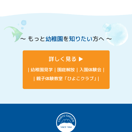
〜 もっと
幼稚園
を
知りたい
方へ 〜
詳しく見る
幼稚園見学
園庭解放
入園体験会
親子体験教室「ひよこクラブ」