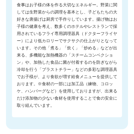
食事はお子様の体を作る大切なエネルギー。野菜に関
しては生野菜からの調理を基本とし、子どもたちの大
好きな唐揚げは厨房で手作りしています。揚げ物はお
子様の健康を考え、数多くのホテルやレストランで採
用されているフライ専用調理器具（ドクターフライヤ
ー）により低カロリーでサクサクの仕上がりとなって
います。その他「煮る」「炊く」「炒める」などが出
来る、多機能な加熱機器の「スチームコンベクショ
ン」や、加熱した食品に菌が付着するのを防ぎながら
冷却を行う「ブラストチラー」などの多彩な調理器具
でお子様が、より食欲が増す給食メニューを提供して
おります。※食材の一部には加工品（練物、コロッ
ケ、ハンバーグなど）を使用しておりますが、出来る
だけ添加物の少ない食材を使用することで食の安全に
取り組んでいます。