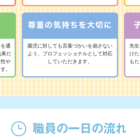
事を通
園児に対しても言葉づかいを崩さない
先生
結果だ
よう、プロフェッショナルとして対応
けた
主性や
していただきます。
もた
ます。